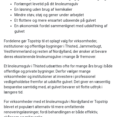
Forlænget levetid på dit linoleumsgulv
En løsning uden brug af kemikalier
Mindre støv, støj og gener under arbejdet
Et flottere og mere ensartet udseende på gulvet
En økonomisk fordel sammenlignet med udskiftning af
gulvet
Fordelene gør Topstrip til et oplagt valg for virksomheder,
institutioner og offentlige bygninger i Thisted, Jammerbugt,
Vesthimmerland og resten af Nordjylland, der ønsker at bevare
deres eksisterende linoleumsgulve i mange år fremover.
Et linoleumsgulv i Thisted udsættes ofte for mange års brug i både
offentlige og private bygninger. Derfor vælger mange
virksomheder og institutioner at investere i professionel
vedligeholdelse fremfor at udskifte gulvet. Det giver en væsentlig
besparelse samtidig med, at gulvet bevarer sit flotte udtryk i
længere tid.
For virksomheder med et linoleumsgulv i Nordjylland er Topstrip
blevet et populært alternativ til mere omfattende
renoveringsløsninger, fordi behandlingen er både effektiv,