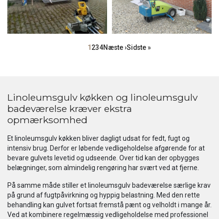
Sideinddeling
Side
1
Side
2
Side
3
Side
4
Næste
Næste ›
Sidste
Sidste »
side
side
Linoleumsgulv køkken og linoleumsgulv
badeværelse kræver ekstra
opmærksomhed
Et linoleumsgulv køkken bliver dagligt udsat for fedt, fugt og
intensiv brug. Derfor er løbende vedligeholdelse afgørende for at
bevare gulvets levetid og udseende. Over tid kan der opbygges
belægninger, som almindelig rengøring har svært ved at fjerne.
På samme måde stiller et linoleumsgulv badeværelse særlige krav
på grund af fugtpåvirkning og hyppig belastning. Med den rette
behandling kan gulvet fortsat fremstå pænt og velholdt i mange år.
Ved at kombinere regelmæssig vedligeholdelse med professionel