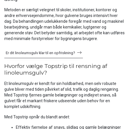
Metoden er særligt velegnet til skoler, institutioner, kontorer og
andre erhvervsejendomme, hvor gulvene bruges intensivt hver
dag. Da behandlingen udelukkende foregår med vand og maskinel
bearbejdning, undgår man både kemikalier, lugtgener og
generende støv. Det betyder samtidig, at arbejdet ofte kan udføres
med minimale forstyrrelser for bygningens brugere.
Er dit linoleumsgulv klar til en opfriskning?
Hvorfor vælge Topstrip til rensning af
linoleumsgulv?
Et linoleumsgulv er kendt for sin holdbarhed, men selv robuste
gulve bliver med tiden påvirket af slid, trafik og daglig rengøring.
Med Topstrip fjernes gamle belægninger og indlejret snavs, så
gulvet får et markant friskere udseende uden behov for en
komplet udskiftning.
Med Topstrip opnår du blandt andet:
Effektiv fjernelse af snavs, slidlag og gamle belægninger