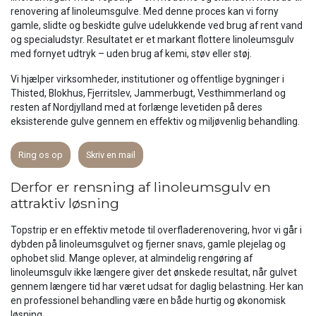
renovering af linoleumsgulve. Med denne proces kan vi forny
gamle, slidte og beskidte gulve udelukkende ved brug af rent vand
og specialudstyr. Resultatet er et markant flottere linoleumsgulv
med fornyet udtryk – uden brug af kemi, støv eller støj.
Vi hjælper virksomheder, institutioner og offentlige bygninger i
Thisted, Blokhus, Fjerritslev, Jammerbugt, Vesthimmerland og
resten af Nordjylland med at forlænge levetiden på deres
eksisterende gulve gennem en effektiv og miljøvenlig behandling.
Ring os op
Skriv en mail
Derfor er rensning af linoleumsgulv en
attraktiv løsning
Topstrip er en effektiv metode til overfladerenovering, hvor vi går i
dybden på linoleumsgulvet og fjerner snavs, gamle plejelag og
ophobet slid. Mange oplever, at almindelig rengøring af
linoleumsgulv ikke længere giver det ønskede resultat, når gulvet
gennem længere tid har været udsat for daglig belastning. Her kan
en professionel behandling være en både hurtig og økonomisk
løsning.