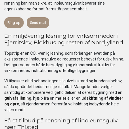
rensning kan man sikre, at linoleumsgulvet bevarer sine
egenskaber og fortsat fremstår præsentabelt.
Ring op
Send mail
En miljøvenlig løsning for virksomheder i
Fjerritslev, Blokhus og resten af Nordjylland
Topstrip er en CO₂-venlig løsning, som forlænger levetiden på
eksisterende linoleumsgulve og reducerer behovet for udskiftning.
Det gør metoden både bæredygtig og økonomisk attraktiv for
virksomheder, institutioner og offentlige bygninger.
Vi tilpasser altid behandlingen til gulvets stand og kundens behov,
så du opnår det bedst mulige resultat. Mange kunder vælger
samtidig at kombinere vedligeholdelsen af deres bygning med en
gulvafslibning
, hjælp fra en
maler
eller en
udskiftning af vinduer
og døre
, så ejendommen fremstår velholdt og indbydende hele
vejen rundt.
Få et tilbud på rensning af linoleumsgulv
nær Thisted