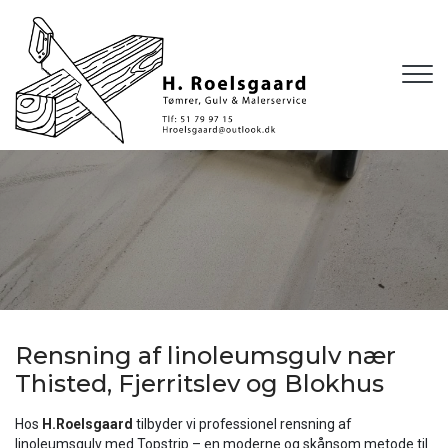
Gå
til
hovedindhold
Rensning af linoleumsgulv nær
Thisted, Fjerritslev og Blokhus
Hos
H.Roelsgaard
tilbyder vi professionel rensning af
linoleumsgulv med Topstrip – en moderne og skånsom metode til