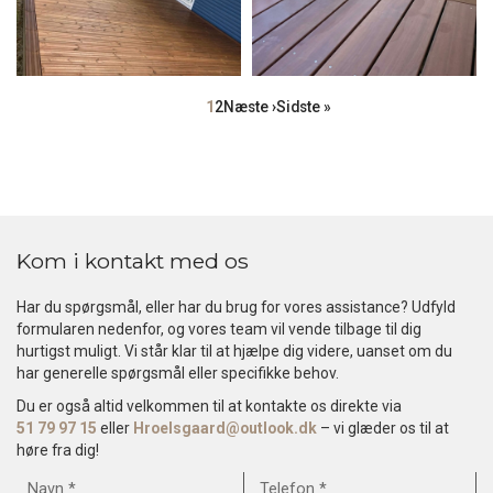
Sideinddeling
Side
1
Side
2
Næste
Næste ›
Sidste
Sidste »
side
side
Kom i kontakt med os
Har du spørgsmål, eller har du brug for vores assistance? Udfyld
formularen nedenfor, og vores team vil vende tilbage til dig
hurtigst muligt. Vi står klar til at hjælpe dig videre, uanset om du
har generelle spørgsmål eller specifikke behov.
Du er også altid velkommen til at kontakte os direkte via
51 79 97 15
eller
Hroelsgaard@outlook.dk
– vi glæder os til at
høre fra dig!