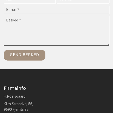
Firmainfo
H.Roelsgaard
Klim Strandvej 56,
9690 Fjerritslev