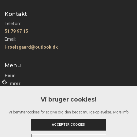
Kontakt
Telefon:
51 79 97 15
Email:
Hroelsgaard@outlook.dk
Menu
Hjem
Tømrer
Gulv
Vi bruger cookies!
Maler
Om os
Vi benytter cookies for at give dig den bedst mulige oplevelse.
More info
galleri
Kontakt
ACCEPTER COOKIES