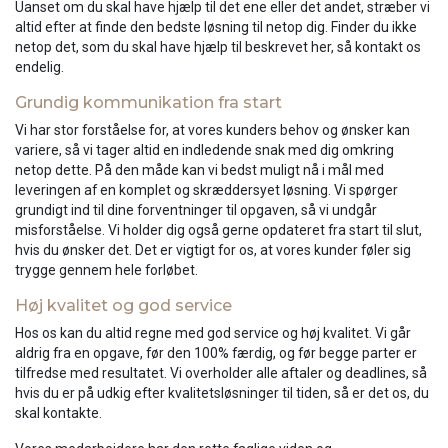
Uanset om du skal have hjælp til det ene eller det andet, stræber vi
altid efter at finde den bedste løsning til netop dig. Finder du ikke
netop det, som du skal have hjælp til beskrevet her, så kontakt os
endelig.
Grundig kommunikation fra start
Vi har stor forståelse for, at vores kunders behov og ønsker kan
variere, så vi tager altid en indledende snak med dig omkring
netop dette. På den måde kan vi bedst muligt nå i mål med
leveringen af en komplet og skræddersyet løsning. Vi spørger
grundigt ind til dine forventninger til opgaven, så vi undgår
misforståelse. Vi holder dig også gerne opdateret fra start til slut,
hvis du ønsker det. Det er vigtigt for os, at vores kunder føler sig
trygge gennem hele forløbet.
Høj kvalitet og god service
Hos os kan du altid regne med god service og høj kvalitet. Vi går
aldrig fra en opgave, før den 100% færdig, og før begge parter er
tilfredse med resultatet. Vi overholder alle aftaler og deadlines, så
hvis du er på udkig efter kvalitetsløsninger til tiden, så er det os, du
skal kontakte.