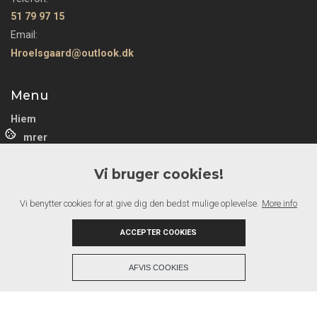
51 79 97 15
Email:
Hroelsgaard@outlook.dk
Menu
Hjem
Tømrer
Gulv
Vi bruger cookies!
Maler
Om os
Vi benytter cookies for at give dig den bedst mulige oplevelse.
More info
galleri
Kontakt
ACCEPTER COOKIES
+
AFVIS COOKIES
Copyright © 2026 - H.Roelsgaard
, CVR 42233927