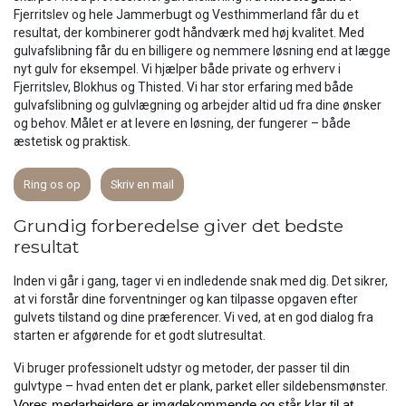
Fjerritslev og hele Jammerbugt og Vesthimmerland får du et
resultat, der kombinerer godt håndværk med høj kvalitet. Med
gulvafslibning får du en billigere og nemmere løsning end at lægge
nyt gulv for eksempel. Vi hjælper både private og erhverv i
Fjerritslev, Blokhus og Thisted. Vi har stor erfaring med både
gulvafslibning og gulvlægning og arbejder altid ud fra dine ønsker
og behov. Målet er at levere en løsning, der fungerer – både
æstetisk og praktisk.
Ring os op
Skriv en mail
Grundig forberedelse giver det bedste
resultat
Inden vi går i gang, tager vi en indledende snak med dig. Det sikrer,
at vi forstår dine forventninger og kan tilpasse opgaven efter
gulvets tilstand og dine præferencer. Vi ved, at en god dialog fra
starten er afgørende for et godt slutresultat.
Vi bruger professionelt udstyr og metoder, der passer til din
gulvtype – hvad enten det er plank, parket eller sildebensmønster.
Vores medarbejdere er imødekommende og står klar til at 