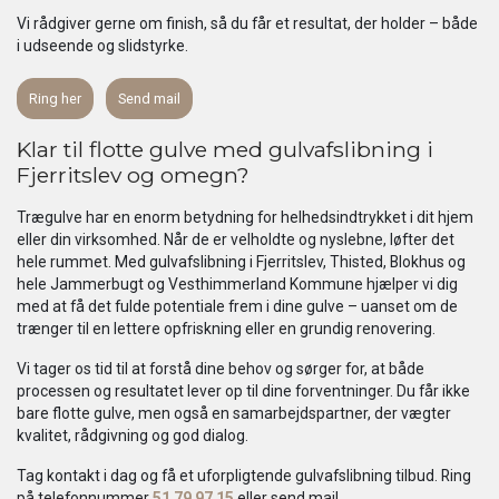
Vi rådgiver gerne om finish, så du får et resultat, der holder – både
i udseende og slidstyrke.
Ring her
Send mail
Klar til flotte gulve med gulvafslibning i
Fjerritslev og omegn?
Trægulve har en enorm betydning for helhedsindtrykket i dit hjem
eller din virksomhed. Når de er velholdte og nyslebne, løfter det
hele rummet. Med gulvafslibning i Fjerritslev, Thisted, Blokhus og
hele Jammerbugt og Vesthimmerland Kommune hjælper vi dig
med at få det fulde potentiale frem i dine gulve – uanset om de
trænger til en lettere opfriskning eller en grundig renovering.
Vi tager os tid til at forstå dine behov og sørger for, at både
processen og resultatet lever op til dine forventninger. Du får ikke
bare flotte gulve, men også en samarbejdspartner, der vægter
kvalitet, rådgivning og god dialog.
Tag kontakt i dag og få et uforpligtende gulvafslibning tilbud. Ring
på telefonnummer
51 79 97 15
eller send mail