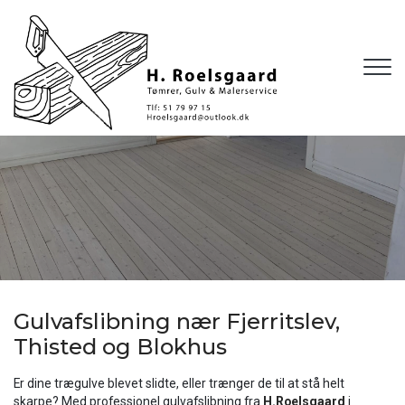
Gå
til
hovedindhold
Gulvafslibning nær Fjerritslev,
Thisted og Blokhus
Er dine trægulve blevet slidte, eller trænger de til at stå helt
skarpe? Med professionel gulvafslibning fra
H.Roelsgaard
i