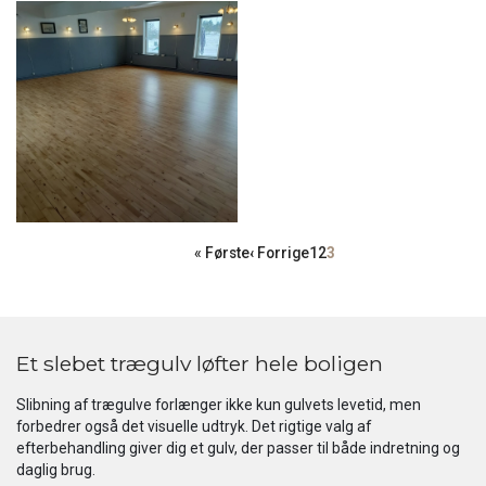
Sideinddeling
Første
« Første
Forrige
‹ Forrige
Side
1
Side
2
Side
3
side
side
Et slebet trægulv løfter hele boligen
Slibning af trægulve forlænger ikke kun gulvets levetid, men
forbedrer også det visuelle udtryk. Det rigtige valg af
efterbehandling giver dig et gulv, der passer til både indretning og
daglig brug.